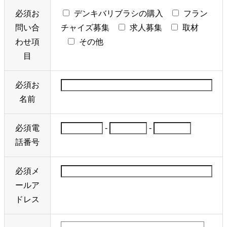
必須
お
デンキバリブラシの購入
フラン
問い合
チャイズ募集
求人募集
取材
わせ項
その他
目
必須
お
名前
必須
電
-
-
話番号
必須
メ
ールア
ドレス